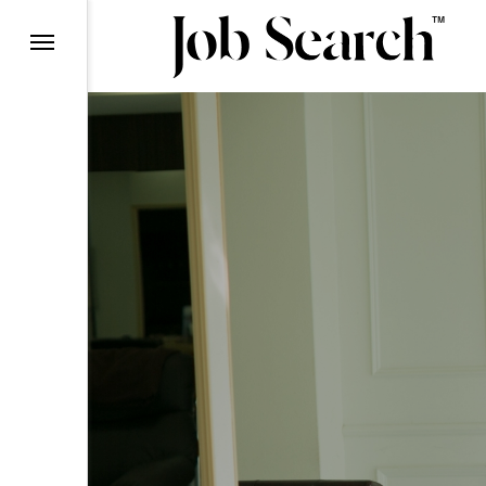
理由
ら
ン
て
ー