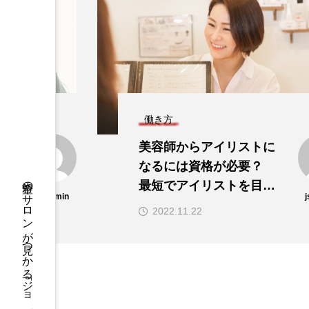
働き方
す
美容師からアイリストに
経
なるには資格が必要？
希望のサロンが見つかる「ジョブサーチ」
最短でアイリストを目指
js-admin
す方法
2022.11.22