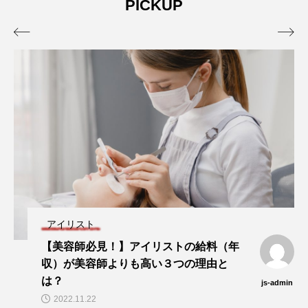
PICKUP


アイリスト
【美容師必見！】アイリストの給料（年
収）が美容師よりも高い３つの理由と
は？
js-admin
2022.11.22