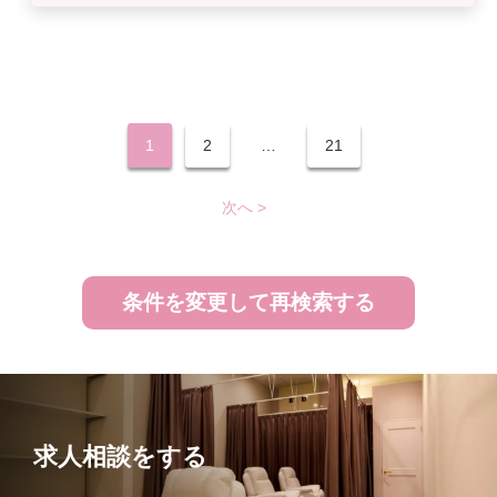
1
2
…
21
次へ >
条件を変更して再検索する
求人相談をする