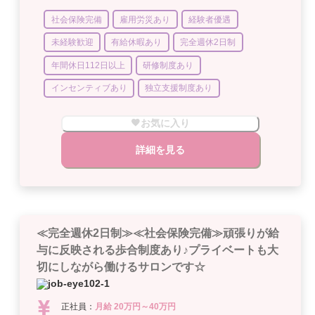
社会保険完備
雇用労災あり
経験者優遇
未経験歓迎
有給休暇あり
完全週休2日制
年間休日112日以上
研修制度あり
インセンティブあり
独立支援制度あり
お気に入り
詳細を見る
≪完全週休2日制≫≪社会保険完備≫頑張りが給
与に反映される歩合制度あり♪プライベートも大
切にしながら働けるサロンです☆
正社員：
月給 20万円～40万円