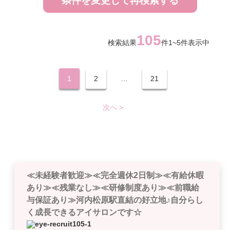
条件を変更して再検索する
105
検索結果
件1~5件表示中
1
2
…
21
次へ >
≪未経験者歓迎≫≪完全週休2日制≫≪有給休暇
あり≫≪残業なし≫≪研修制度あり≫≪前職給
与保証あり≫河内松原駅直結の好立地♪自分らし
く成長できるアイサロンです☆