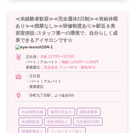
≪未経験者歓迎≫≪完全週休2日制≫≪有給休暇
あり≫≪残業なし≫≪研修制度あり≫駅近＆美
容室併設♪スタッフ第一の環境で、自分らしく成
長できるアイサロンです☆
正社員：
月給 22万円〜35万円
パート｜アルバイト：
時給 1,250円〜1,500円
業務委託：
完全歩合 フリー40％・指名45％
・正社員
・パート｜アルバイト
・業務委託
「谷町九丁目駅」より徒歩3分
社会保険完備
雇用労災あり
経験者優遇
未経験歓迎
有給休暇あり
完全週休2日制
研修制度あり
インセンティブあり