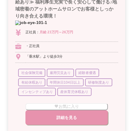
給あり≫ 福利厚生充実で長く安心して働ける♪地
域密着のアットホームサロンでお客様としっか
り向き合える環境！
正社員：
月給 23万円～26万円
・正社員
「垂水駅」より徒歩3分
社会保険完備
雇用労災あり
経験者優遇
有給休暇あり
年間休日104日以上
研修制度あり
インセンティブあり
産休育児休暇あり
お気に入り
詳細を見る