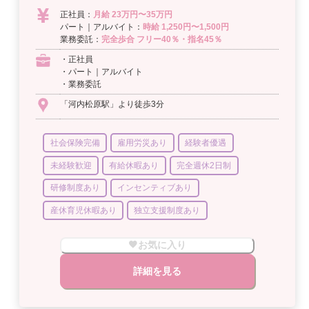
正社員：
月給 23万円〜35万円
パート｜アルバイト：
時給 1,250円〜1,500円
業務委託：
完全歩合 フリー40％・指名45％
・正社員
・パート｜アルバイト
・業務委託
「河内松原駅」より徒歩3分
社会保険完備
雇用労災あり
経験者優遇
未経験歓迎
有給休暇あり
完全週休2日制
研修制度あり
インセンティブあり
産休育児休暇あり
独立支援制度あり
お気に入り
詳細を見る