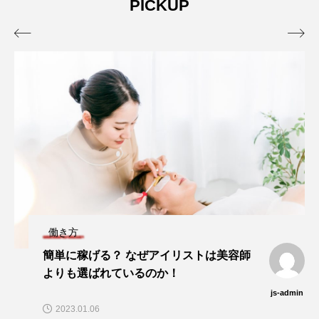
PICKUP


働き方
簡単に稼げる？ なぜアイリストは美容師
よりも選ばれているのか！
js-admin
2023.01.06