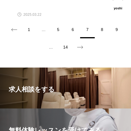
yoshi
2025.03.22
1
…
5
6
7
8
9
…
14
求人相談をする
無料体験レッスンを受けてみる