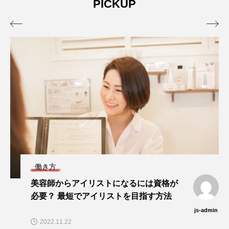
PICKUP


働き方
美容師からアイリストになるには資格が
必要？ 最短でアイリストを目指す方法
js-admin
2022.11.22