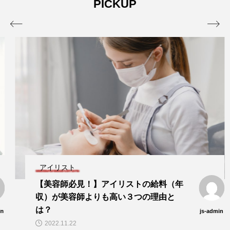
PICKUP


アイリスト
【美容師必見！】アイリストの給料（年
収）が美容師よりも高い３つの理由と
は？
js-admin
2022.11.22