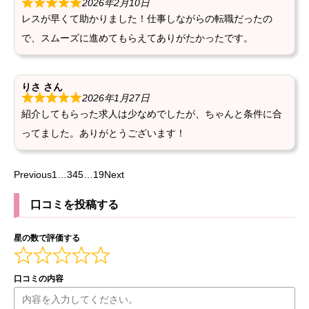
2026年2月10日
レスが早くて助かりました！仕事しながらの転職だったの
で、スムーズに進めてもらえてありがたかったです。
りさ
さん
2026年1月27日
紹介してもらった求人は少なめでしたが、ちゃんと条件に合
ってました。ありがとうございます！
Page
Page
Page
Page
Page
Previous
1
…
3
4
5
…
19
Next
Site
Reviews
口コミを投稿する
navigation
星の数で評価する
口コミの内容