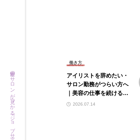
働き方
希望のサロンが見つかる「ジョブサーチ」
アイリストを辞めたい・
サロン勤務がつらい方へ
｜美容の仕事を続けるた
めの転職先選び
2026.07.14