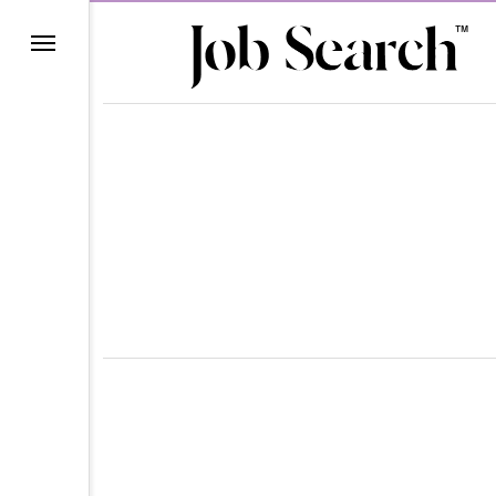
理由
ら
ン
て
ー