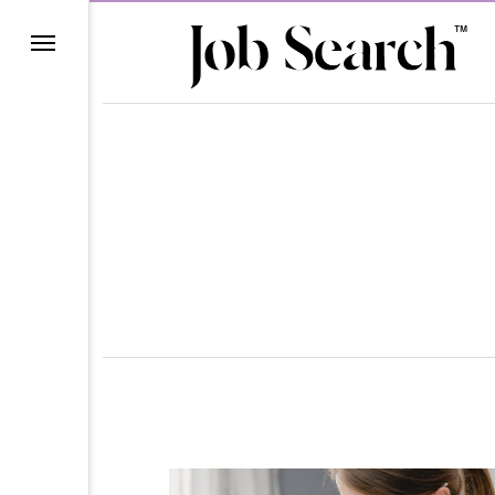
理由
ら
ン
て
ー