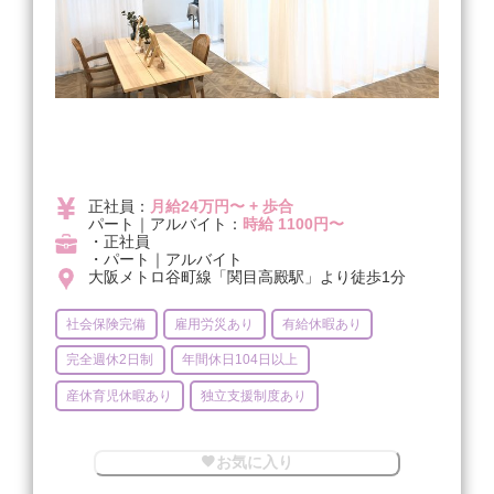
正社員：
月給24万円〜 + 歩合
パート｜アルバイト：
時給 1100円〜
・正社員
・パート｜アルバイト
大阪メトロ谷町線「関目高殿駅」より徒歩1分
社会保険完備
雇用労災あり
有給休暇あり
完全週休2日制
年間休日104日以上
産休育児休暇あり
独立支援制度あり
お気に入り