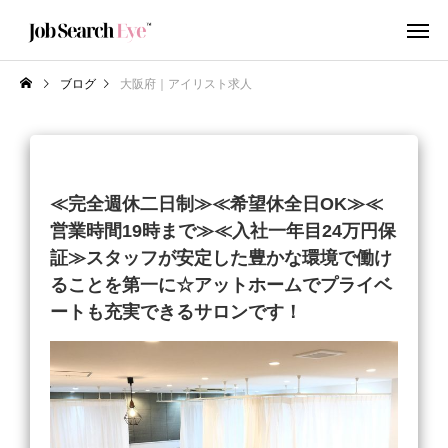
ブログ
大阪府｜アイリスト求人
≪完全週休二日制≫≪希望休全日OK≫≪
営業時間19時まで≫≪入社一年目24万円保
証≫スタッフが安定した豊かな環境で働け
ることを第一に☆アットホームでプライベ
ートも充実できるサロンです！