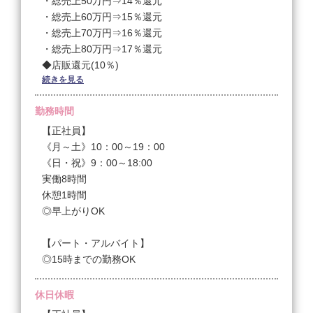
・総売上50万円⇒14％還元
・総売上60万円⇒15％還元
・総売上70万円⇒16％還元
・総売上80万円⇒17％還元
◆店販還元(10％)
続きを見る
◆昇給あり
◆交通費全額支給
勤務時間
【パート・アルバイト】
【正社員】
◆時給1100円〜
《月～土》10：00～19：00
※試用期間1ヶ月あり(給料同額支給)
《日・祝》9：00～18:00
◆店販還元(10％)
実働8時間
◆交通費全額支給
休憩1時間
◎早上がりOK
【パート・アルバイト】
◎15時までの勤務OK
休日休暇