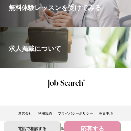
無料体験レッスンを受けてみる
求人掲載について
運営会社
利用規約
プライバシーポリシー
免責事項
応募する
電話で相談する
Copyright © 2022Job-Search. All Rights Reserved.