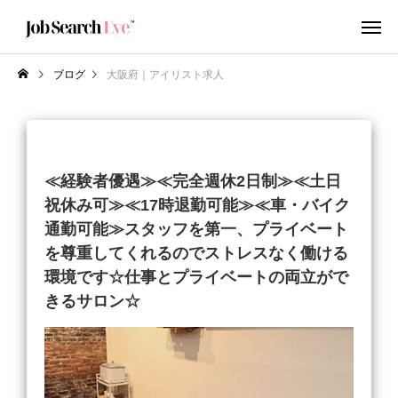
ブログ
大阪府｜アイリスト求人
≪経験者優遇≫≪完全週休2日制≫≪土日
祝休み可≫≪17時退勤可能≫≪車・バイク
通勤可能≫スタッフを第一、プライベート
を尊重してくれるのでストレスなく働ける
環境です☆仕事とプライベートの両立がで
きるサロン☆