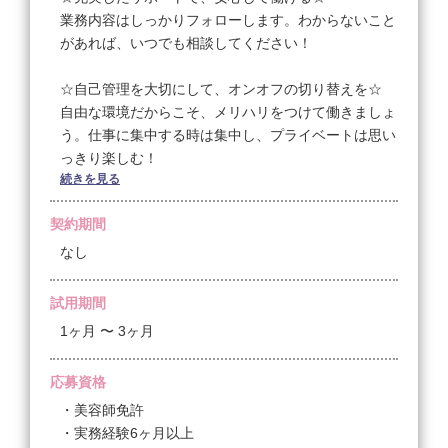
業務内容はしっかりフォローします。わからないこと
があれば、いつでも相談してください！
☆自己管理を大切にして、オンオフの切り替えを☆
自由な環境だからこそ、メリハリをつけて働きましょ
う。仕事に集中する時は集中し、プライベートは思い
っきり楽しむ！
続きを見る
やる気と笑顔がある方は条件相談乗りますので、まず
契約期間
はお気軽にご相談ください♪
なし
募集要項サマリーはこちら！
試用期間
1ヶ月 〜 3ヶ月
応募資格
・美容師免許
・実務経験6ヶ月以上