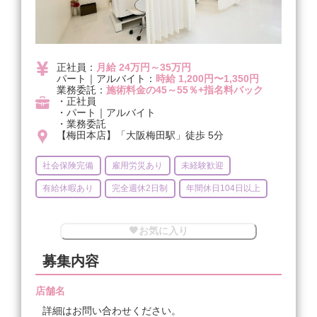
正社員：
月給 24万円～35万円
パート｜アルバイト：
時給 1,200円〜1,350円
業務委託：
施術料金の45～55％+指名料バック
・正社員
・パート｜アルバイト
・業務委託
【梅田本店】「大阪梅田駅」徒歩 5分
社会保険完備
雇用労災あり
未経験歓迎
有給休暇あり
完全週休2日制
年間休日104日以上
お気に入り
募集内容
店舗名
詳細はお問い合わせください。