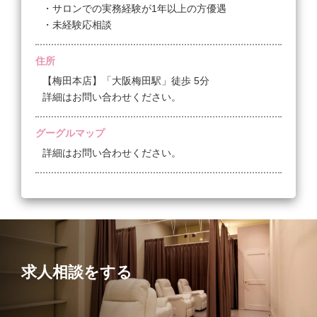
・サロンでの実務経験が1年以上の方優遇
ホスピタリティを追求するためには、まず「人財」が
・未経験応相談
不可欠です！
当社では仲間になった皆さんを大切にし、待遇や福利
厚生、柔軟な働き方などにこだわっています。
住所
収入を重視する方、プライベートを大切にする方、仕
【梅田本店】「大阪梅田駅」徒歩 5分
事内容や接客方針にこだわる方など、様々な価値観に
詳細はお問い合わせください。
合わせて満足いく環境を整えています。
詳細は面談の際にお伝えしますので、お気軽にお問い
グーグルマップ
合わせください☆
詳細はお問い合わせください。
【制度と環境】
☆大阪の中心街から郊外まで☆ リラクゼーションと
アイラッシュのサロングループが多店舗展開中！
☆お互いを尊重し、気持ちよく働ける風通しの良い社
風で、心地よく楽しく働けます！
☆ライフスタイルや価値観に合わせて、正社員または
求人相談をする
業務委託として働くことが選べます！
募集要項サマリーはこちら！