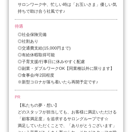
【業務委託】
サロンワーク中、忙しい時は「お互いさま」優しい気
完全歩合
持ちで助け合う社風です♪
◆施術料金の45～55％+指名料バック
待遇
［歩合について］
売上55万円まで～45％、55万円～65万円は50％、そ
◎社会保険完備
れ以上の売上には55％をバック。
◎社割あり
売上や指名接客数、貢献により歩合率UPするのでが
◎交通費支給(15,000円まで)
んばりがいがあります！
◎有給休暇取得可能
保証給は無いので、最初から歩合は不安・・・という
◎子育支援/行事日に休みやすく配慮
方は、パートの時給制から始めて、「これならいけ
◎副業・ダブルワークOK【同業種以外に限ります】
る！」というタイミングで業務委託に切り替えるのを
◎食事会/年2回程度
お勧めします
※新型コロナが落ち着いたら再開予定です♪
［その他］
PR
☆指名手当
【私たちの夢・想い】
☆店販手当あり
どのスタッフが担当しても、お客様に満足いただける
☆広告掲載費・材料費・光熱費の負担無し
「顧客満足度」を追求するサロングループです☆
☆Wワーク可/事前申告
満足していただくことで、「ありがとうございます」
（近隣の同業他社はご遠慮ください）