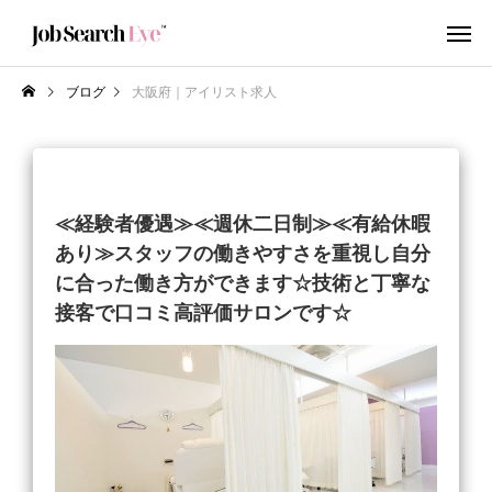
ブログ
大阪府｜アイリスト求人
≪経験者優遇≫≪週休二日制≫≪有給休暇
あり≫スタッフの働きやすさを重視し自分
に合った働き方ができます☆技術と丁寧な
接客で口コミ高評価サロンです☆