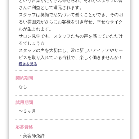
という言葉がたくさん寄せられ、それがスタッフの皆
さんに利益として還元されます。
★条件や希望シフトについては面談時に！
スタッフは笑顔で活気づいて働くことができ、その明
るい雰囲気がさらにお客様を引き寄せ、幸せなサイク
ルが生まれます。
サロン見学でも、スタッフたちの声を感じていただけ
るでしょう☆
スタッフの声を大切にし、常に新しいアイデアやサー
ビスを取り入れている当社で、楽しく働きませんか！
続きを見る
【こだわりと自慢】
契約期間
当社はリラクゼーションとアイラッシュの2つの柱で
多店舗展開している、勢いある企業です☆
なし
丁寧さ、おもてなし、明るさ、ホスピタリティ、そし
て空間…心からのサービスを提供し、お客様に実感し
試用期間
ていただくことが最も大切です♪
〜３ヶ月
「お客様に喜んでいただきたい！」という思いを共有
できる方を心からお待ちしております！
応募資格
・美容師免許
【給与と待遇】