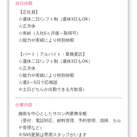
休日休暇
【パート｜アルバイト】
【正社員】
時給 1,200円〜1,350円
☆週休二日/シフト制（週休3日もOK）
◆サロンでの実務経験が1年以上の方
☆正月休
時給1,200円～＋手当・交通費
☆有給（入社6ヶ月後～取得可）
☆能力や実績により特別休暇
☆交通費は月15,000円まで支給
☆指名手当（年1回、まとめて支給）
【パート｜アルバイト・業務委託】
☆店販手当
☆週休二日/シフト制（週休3日もOK）
☆昇給/勤続年数や売上、貢献により
☆正月休
☆経験が浅い方はスタート時給に調整あり
☆能力や実績により特別休暇
☆Wワーク可/事前申告
☆週3～5日で応相談
（近隣の同業他社はご遠慮ください）
※土日どちらか出勤できる方歓迎♪
★扶養の範囲内で働きたいなど希望があれば面談時
仕事内容
に！
施術を中心としたサロン内業務全般
（受付、電話対応、材料管理、予約管理、清掃、カル
＜試用期間あり＞ 〜 3ヶ月 / 時給 1,200円 〜 1,350円
テ管理など）
※SNS更新は専用スタッフがいます