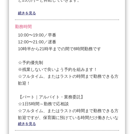
と25万円～と昇給していきます。
続きを見る
［週休3日もOK！］
週休3日社員さんも同時募集！
勤務時間
休日を多くして1日あたりの勤務時間を伸ばすパター
ンと、勤務時間を伸ばさず保証給で調整する2つのパ
10:00〜19:00／早番
ターンからお選びいただけます。
12:00〜21:00／遅番
（休日数と勤務時間以外は、週休2日スタッフと同条
10時半から21時半までの間で8時間勤務です
件）具体的な給与例などは面談でお伝えします。
☆予約優先制
［その他］
※残業しないで良いよう予約を組みます！
☆歩合、役職手当、店販手当、指名手当
☆フルタイム、またはラストの時間まで勤務できる方
☆交通費は月15,000円まで支給
歓迎！
☆昇給/勤続年数や売上、貢献により
【パート｜アルバイト・業務委託】
★レギュラーで入客できるようになれば、新規やフリ
☆1日5時間～勤務で応相談
ーのお客様をお任せします！
☆フルタイム、またはラストの時間まで勤務できる方
お給料やお休みの希望などの詳細は面談時に！
歓迎ですが、保育園に預けている時間だけ働きたいな
続きを見る
ど、希望があれば個別に対応するので希望を面接時に
＜試用期間あり＞ 〜 3ヶ月 / 月給 22万円 〜 24万円
ご相談ください！