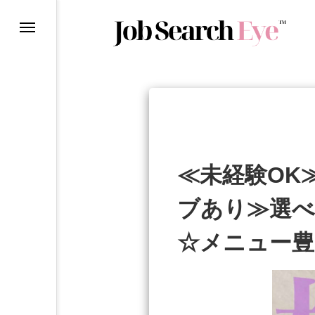
理由
ら
ン
≪未経験OK
ブあり≫選べ
て
☆メニュー豊
ー