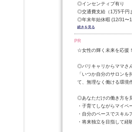
◎インセンティブ有り
◎交通費支給（1万5千円
《パターンB》
◎年末年始休暇 (12/31〜1/
⬜︎固定給＋売上手当＋有
◎有給休制度あり(年5日
続きを見る
※試用期間あり
◎産休/育休手当
PR
［固定］240,000円〜
☆女性の輝く未来を応援
【業務委託】
◎年末年始休暇 （12/21~1
［売上手当］個人実績に
◎バリキャリからママさ
◎有給制度あり(年間5日
「いつか自分のサロンを
◎Wワーク・副業は別業
［指名手当］1件につき5
て、無理なく働ける環境
［店販手当］売上により5
◎あなただけの働き方を
・子育てしながらマイペ
［交通費］最大15,000
・自分のペースでスキル
・将来独立を目指して経
［インセンティブ］フォロ