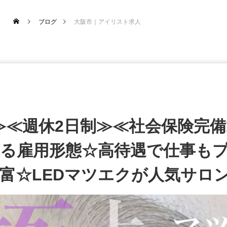
ブログ
大阪市｜アイリスト求人
≫≪週休2日制≫≪社会保険完
る雇用形態☆高待遇で仕事も
富☆LEDマツエクが人気サロ