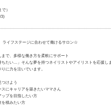
まで）
3)
給あり
以上の消化可能)
！ ライフステージに合わせて働けるサロン☆
/3)
対して手当あり
んまで、多様な働き方を柔軟にサポート
以上の消化可能)
持ちたい…」そんな夢を持つネイリストやアイリストを応援しま
種に限る
00円バック
作りに力を注いでいます。
%〜10％
見つけよう
ースにキャリアを築きたいママさん
円（超過の場合は相談可）
アップを目指したい方
験を積みたい方
ワー増加・バズる投稿など、結果に応じて考慮 / 当社が取り