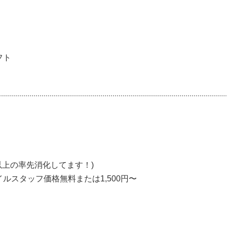
新メニュー導入講習などすべて勤務時間内で行います。
間は変動します。1ヶ月〜6ヶ月以内 時給1,064円〜1,100
以上の消化可能)
フト
】
4)
加味して基本給考慮します！今よりも多い給料をお望みの方は
ヶ月 / 時給 1,064円 〜 1,100円
以上の率先消化してます！)
ルスタッフ価格無料または1,500円〜
％〜