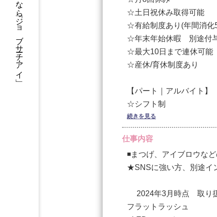
アイリストに転職するなら「ジョブサーチ・アイ」
【パート｜アルバイト】
☆土日祝休み取得可能
◆時給 1,300円〜1,500円
☆有給制度あり(年間消化
☆年末年始休暇 別途付
［時給］1,300円〜 ※
☆最大10日まで連休可能
☆産休/育休制度あり
［売上手当］個人実績に
【パート｜アルバイト】
［指名手当］1件につき5
☆シフト制
☆パートスタッフは勤務
続きを見る
［店販手当］売上により5
☆土日祝休み取得可能
仕事内容
☆年末年始休暇 （12/31~1
◾️まつげ、アイブロウな
［交通費］最大15,00
☆有給休制度あり（年5
★SNSに強い方、別途イ
☆産休/育休制度あり
［インセンティブ］フォロ
2024年3月時点 取
り
【業務委託】
フラットラッシュ
☆月8日休み