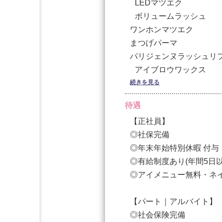
LEDマツエク
［研修制度］技術講習、
☆シフト制
ボリュームラッシュ
☆希望休相談可
ワンホンマツエク
［試用期間］スキルにより期
☆土日祝休み取得可能
まつげパーマ
☆有給取得可能(年間5日
パリジェンヌラッシュリ
【役職経験者大歓迎！！
☆年末年始休暇(12/31〜1/
アイブロウワックス
過去のキャリア、実績を
ブロウラミネーション
続きを見る
フェイスワックス
＜試用期間あり＞ 1ヶ月 〜 12
待遇
【正社員】
【業務委託】
◎社保完備
◆月給 24万円〜50万円
◎年末年始特別休暇 付与
◎有給制度あり(年間5日
《パターンA》
◎アイメニュー無料・ネイ
⬜︎完全歩合制/自由シフト
※試用期間なし
【パート｜アルバイト】
技術売上
◎社会保険完備
（例）900,000円以上60