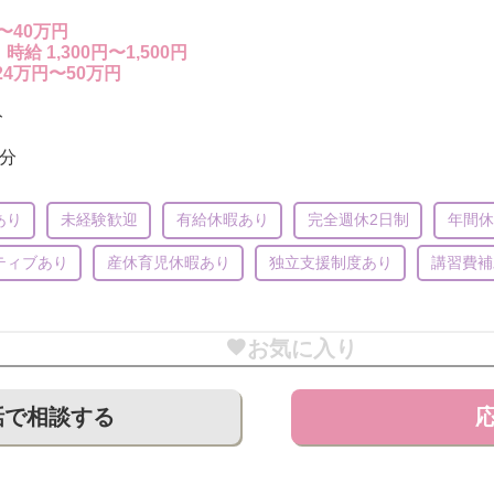
〜40万円
：
時給 1,300円〜1,500円
24万円〜50万円
ト
分
あり
未経験歓迎
有給休暇あり
完全週休2日制
年間休
ティブあり
産休育児休暇あり
独立支援制度あり
講習費補
お気に入り
話で相談する