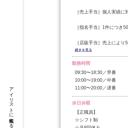
［売上手当］個人実績に
［指名手当］1件につき5
［店販手当］売上により5
続きを見る
［交通費］最大15,00
勤務時間
09:30〜18:30／早番
［インセンティブ］新規R
10:00〜19:00／中番
当社が取り扱う化粧品ブ
11:00〜20:00／遅番
⬜︎役職経験者大歓迎！！
休日休暇
今までのキャリアを加味
【正職員】
＜試用期間あり＞ 1ヶ月 〜 12
☆シフト制
☆月8回休み