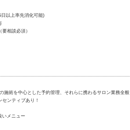
5日以上率先消化可能)
与
試用期間あり
（要相談必須）
対して手当あり
00円バック（リアル実績40件2万円）
時間相談可能
%〜10％
/3）
どの施術を中心とした予約管理、それらに携わるサロン業務全般
0円まで（超過する場合は相談可能）
日以上の消化可能）
ンセンティブあり！
ワー増加・バズる投稿など、結果に応じて考慮 / 当社が取り
り扱いメニュー