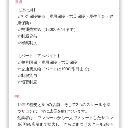
待遇
■スタッフAさん（経験半年未満）
【正社員】
年収282万円
☆社会保険完備（雇用保険・労災保険・厚生年金・健
基本給23.5万円+インセンティブ0円＝月給23.5万円
康保険）
☆交通費支給（15000円/月まで）
※※※マッチング制度※※※
☆制服貸与
高単価サロンで働いてみたいけど自分に合うかどうか
☆報奨制度
不安。
そんな方はお試し入店制度をご活用ください！
【パート｜アルバイト】
入ってみて思っていたのと違うとなってもストレスな
☆整容国保・雇用保険・労災保険
く次の職場を探すことができます。
☆交通費支給（パートは1000円/日まで）
＜試用期間あり＞ 1ヶ月 〜 3ヶ月 / 月給 190,000円 〜
☆制服貸与
230,000円
☆報奨制度
【パート｜アルバイト】
◆時給 1,400円〜3,000円
PR
・経験者のみ募集（技術チェックをお願いする場合も
19年の歴史と5つの店舗、そして2つのスクールを持
ございます）
つサロンは、常に成長を続けています。
・セミナー講師 時給2000円～
創業者は、ワンルームから一人でスタートしたサロン
・専門学校講師 時給3000円～
を現在5店舗まで拡大し、さらにまつげスクール2校も
・未経験の方は時給1064円からのスタートです