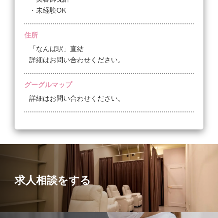
・未経験OK
アイラッシュ講師としての活躍の場も用意されていま
す。
☆デスクワークを希望する場合は、まつげ商材のメー
住所
カーとしての部署もございます。
「なんば駅」直結
このように、サロンでは、慣れ親しんだ会社を離れる
詳細はお問い合わせください。
ことなく、好きな美容業に携わっていける環境が整っ
ています。
グーグルマップ
詳細はお問い合わせください。
募集要項サマリーはこちら！
求人相談をする