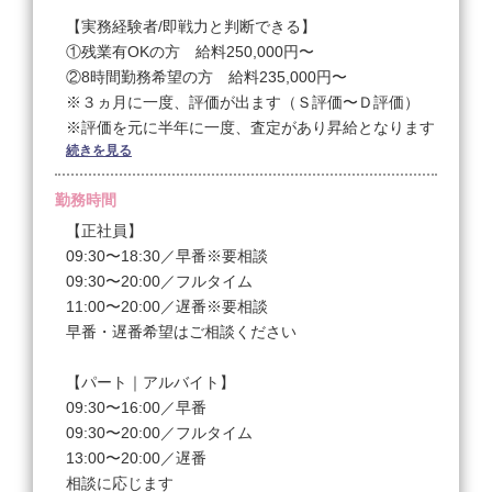
【実務経験者/即戦力と判断できる】
①残業有OKの方 給料250,000円〜
②8時間勤務希望の方 給料235,000円〜
※３ヵ月に一度、評価が出ます（Ｓ評価〜Ｄ評価）
※評価を元に半年に一度、査定があり昇給となります
続きを見る
（年に２回昇給）
※働いてくださる時間や、希望の休日、お客様を持っ
勤務時間
ているかどうかなど、いろいろとご相談させてくださ
い
【正社員】
09:30〜18:30／早番※要相談
【実務経験者/即戦力未満】
09:30〜20:00／フルタイム
①残業有OKの方 給料235,000円〜
11:00〜20:00／遅番※要相談
②8時間勤務希望の方 給料220,000円〜
早番・遅番希望はご相談ください
※３ヵ月に一度、評価が出ます（Ｓ評価〜Ｄ評価）
※評価を元に半年に一度、査定があり昇給となります
【パート｜アルバイト】
（年に２回昇給）
09:30〜16:00／早番
09:30〜20:00／フルタイム
【未経験者/社会人経験有の方】
13:00〜20:00／遅番
①残業有OKの方 給料210,000円〜
相談に応じます