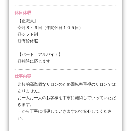
②8時間勤務希望の方 給料190,000円〜
※ランク制度があり、いつまでにどの技術ができるよ
休日休暇
うになれば給料が上がるのかが明確になっています
【正職員】
※３ヵ月に一度、評価が出ます（Ｓ評価〜Ｄ評価）
◎月８～９日（年間休日１０５日）
◎シフト制
【未経験者/新卒の方】
◎有給休暇
①残業有OKの方のみ採用 給料210,000円〜
※ランク制度があり、いつまでにどの技術ができるよ
【パート｜アルバイト】
うになれば給料が上がるのかが明確になっています
◎相談に応じます
※３ヵ月に一度、評価が出ます（Ｓ評価〜Ｄ評価）
仕事内容
《給料実績》
比較的高単価なサロンのため回転率重視のサロンでは
■スタッフAさん（経験3年で店長）
ありません。
年収340~400万円
お一人お一人のお客様を丁寧に施術していっていただ
基本給26万円+役職手当2.5万円＋賞与＝月給28.5万円
きます。
一から丁寧に指導していきますので安心してくださ
■スタッフBさん（経験2年）
い。
年収306万円
基本給24.5万円+インセンティブ1万円＝月給25.5万円