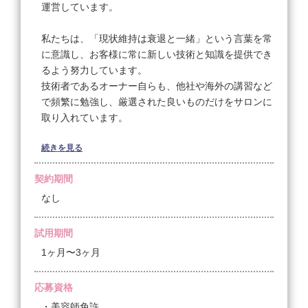
運営しています。
【ランクアップ制度】
私たちは、「現状維持は衰退と一緒」という言葉を常
研修生
に意識し、お客様に常に新しい技術と知識を提供でき
アシスタント
るよう努力しています。
ジュニアアイリスト
技術者であるオーナー自らも、他社や海外の講習など
アイリスト
で頻繁に勉強し、厳選された良いものだけをサロンに
トップアイリスト
取り入れています。
シニアアイリスト
続きを見る
サロンでは、結婚や出産などライフスタイルの変化に
＜試用期間あり＞ 1ヶ月 〜 3ヶ月 / 時給 1,400円 〜
合わせて、様々な働き方が可能です。
3,000円
契約期間
☆お客様に直接施術を行うアイスタイリストとして、
コンテスト出場や講師を目指すなど、常に高い目標を
なし
持ち続けて成長することができます。
☆チームをまとめる店長やマネージャーとして、個人
試用期間
の目標からチームの目標へと視野を広げることができ
1ヶ月〜3ヶ月
ます。
☆子育てなどで急にお休みが必要になった場合は、サ
応募資格
ロンでの施術ではなく、スクール内での講師や、提携
・美容師免許
している美容専門学校の講師、新人の教育担当など、