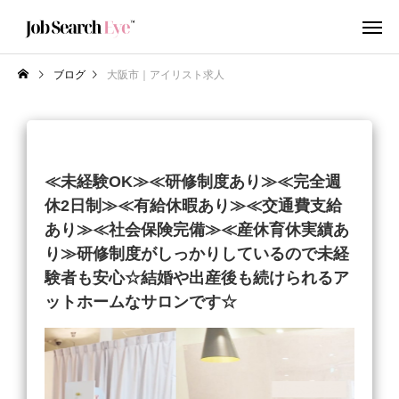
ブログ
大阪市｜アイリスト求人
≪未経験OK≫≪研修制度あり≫≪完全週
休2日制≫≪有給休暇あり≫≪交通費支給
あり≫≪社会保険完備≫≪産休育休実績あ
り≫研修制度がしっかりしているので未経
験者も安心☆結婚や出産後も続けられるア
ットホームなサロンです☆