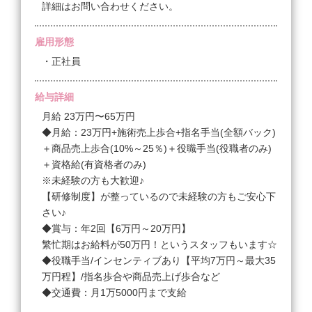
詳細はお問い合わせください。
雇用形態
・正社員
給与詳細
月給 23万円〜65万円
◆月給：23万円+施術売上歩合+指名手当(全額バック)
＋商品売上歩合(10%～25％)＋役職手当(役職者のみ)
＋資格給(有資格者のみ)
※未経験の方も大歓迎♪
【研修制度】が整っているので未経験の方もご安心下
さい♪
◆賞与：年2回【6万円～20万円】
繁忙期はお給料が50万円！というスタッフもいます☆
◆役職手当/インセンティブあり【平均7万円～最大35
万円程】/指名歩合や商品売上げ歩合など
◆交通費：月1万5000円まで支給