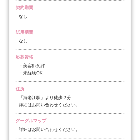
な？」
契約期間
などなど、皆さんの不安をしっかりサポートします。
なし
サロンで手直しをしながら入客することも可能ですが
スタッフの手が空いていない・ベッドが空いていない
試用期間
などの問題も起こりスムーズに事が進まない事があり
なし
ます。
弊社ではサロン配属前に講師が完備されております研
応募資格
修室にてレッスンを行いますので不安の少ない状態で
・美容師免許
サロン勤務を開始することが可能です。
・未経験OK
２.『店舗異動がない』
弊社は現在5店舗を運営していますが本人の希望や許
住所
諾が無い限りは店舗異動がほぼありません。
「海老江駅」より徒歩２分
お客様としっかりと関係を築いていただく為にその様
詳細はお問い合わせください。
にしています。
グーグルマップ
3.お客様の集客力◎
詳細はお問い合わせください。
リピーター様はもちろん毎月沢山のご新規様にもご来
店いただいております。