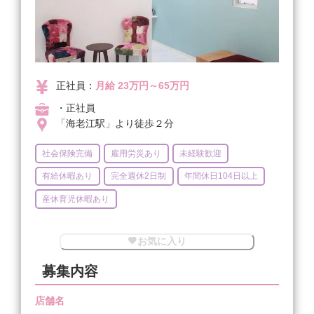
正社員：
月給 23万円～65万円
・正社員
「海老江駅」より徒歩２分
社会保険完備
雇用労災あり
未経験歓迎
有給休暇あり
完全週休2日制
年間休日104日以上
産休育児休暇あり
お気に入り
募集内容
店舗名