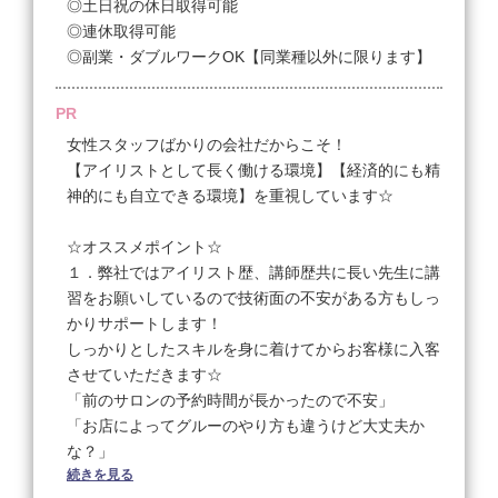
◎土日祝の休日取得可能
◎連休取得可能
◎副業・ダブルワークOK【同業種以外に限ります】
PR
女性スタッフばかりの会社だからこそ！
【アイリストとして長く働ける環境】【経済的にも精
神的にも自立できる環境】を重視しています☆
☆オススメポイント☆
１．弊社ではアイリスト歴、講師歴共に長い先生に講
習をお願いしているので技術面の不安がある方もしっ
かりサポートします！
しっかりとしたスキルを身に着けてからお客様に入客
させていただきます☆
「前のサロンの予約時間が長かったので不安」
「お店によってグルーのやり方も違うけど大丈夫か
な？」
続きを見る
「何か技術や接客面で聞きたい時誰に聞いたらいいか