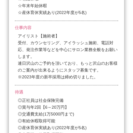
品売上げ歩合￥119,225＋指名手当
☆年末年始休暇
￥31,950
☆産休育休実績あり(2022年度が5名)
合計￥622,579
仕事内容
アイリスト【施術者】
受付、カウンセリング、アイラッシュ施術、電話対
応、発注作業等などを中心にサロン業務全般をお願い
します。
連日沢山のご予約を頂いており、もっと沢山のお客様
のご案内が出来るようにスタッフ募集です。
※2023年度の新卒採用は締め切りました。
待遇
◎正社員は社会保険完備
◎賞与年2回【6～20万円】
◎交通費支給(1万5000円まで)
◎有給休暇取得可能
◎産休育休実績あり(2022年度が5名)