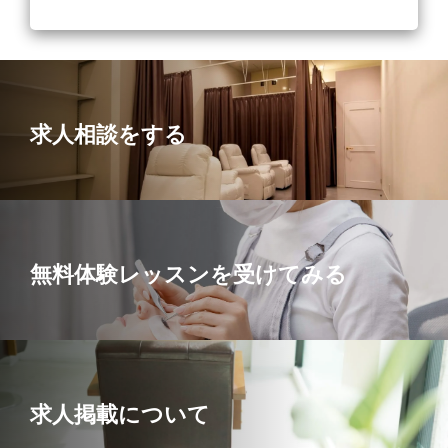
毎日ご予約少ない・・・空き時間が多い・・・
そんなことはありません！
会社がしっかり集客して、スタッフがお客様の綺麗を
引き出すのでとてもリピーター様の多いお店なんです
♪
求人相談をする
４．弊社の理念は【幸せの道しるべでありつづける】
です。
美容業を通じて将来に役立つ知識を身につけ、人生の
選択肢を増やして幸せになって欲しい！という強い思
いがあります。
無料体験レッスンを受けてみる
募集要項サマリーはこちら！
求人掲載について