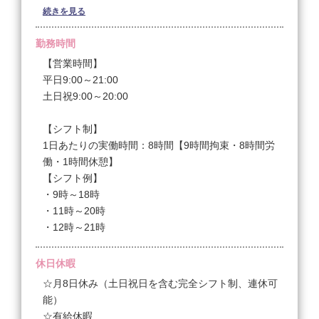
続きを見る
頑張った分はしっかりお給料で還元☆経済的な自立を
しっかりサポート☆
勤務時間
【実際の月収例】
【営業時間】
◆未経験入社・1年未満のスタッフ
平日9:00～21:00
基本給￥210,000円＋インセンティブ(施術歩合)
土日祝9:00～20:00
￥92,147＋商品売上げ歩合￥61,750＋指名手当
￥3,600
【シフト制】
合計￥367,497
1日あたりの実働時間：8時間【9時間拘束・8時間労
働・1時間休憩】
◆入社3年目のスタッフ
【シフト例】
基本給￥240,000＋インセンティブ(施術歩合)
・9時～18時
￥136,347＋商品売上げ歩合￥39,875＋指名手当
・11時～20時
￥14,400
・12時～21時
合計￥430,622
休日休暇
◆入社4年目・役職者(店長)のスタッフ
☆月8日休み（土日祝日を含む完全シフト制、連休可
基本給￥240,000＋資格給￥10,000＋役職手当
能）
￥20,000＋インセンティブ(施術歩合)￥201,404＋商
☆有給休暇