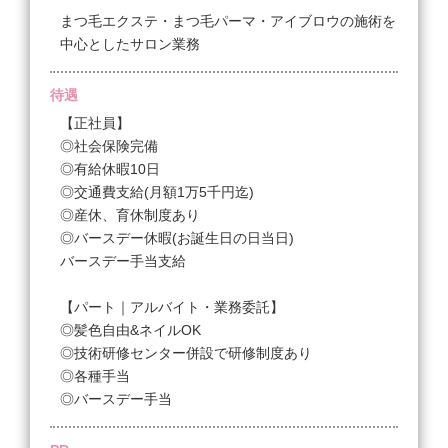
・売上30万以上 42％
まつ毛エクステ・まつ毛パーマ・アイブロウの施術を
・売上45万以上 45％
中心としたサロン業務
・売上50万以上 46％
・売上60万以上 47％
待遇
【正社員】
【未経験者フルタイム】
◎社会保険完備
※研修期間 時給1,100円
◎有給休暇10日
※デビュー1ヶ月目～6ヶ月まで時給1,100円
◎交通費支給(月額1万5千円迄)
（働くエリアによって異なる場合有）
◎産休、育休制度あり
◎バースデー休暇(お誕生日の日当日)
▼デビュー12ヶ月以降は完全歩合給45％～47％
バースデー手当支給
・売上45万以上 45％
・売上50万以上 46％
【パート｜アルバイト・業務委託】
・売上60万以上 47％
◎髪色自由&ネイルOK
◎技術研修センター併設で研修制度あり
＜試用期間あり＞ 1ヶ月 〜 2ヶ月 / 時給 1,100円 〜
◎各種手当
1,500円
◎バースデー手当
【業務委託】