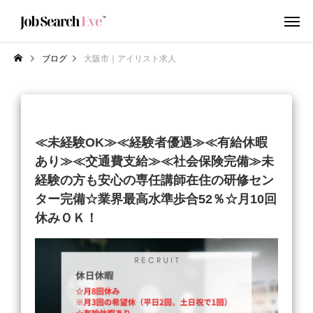
ブログ
大阪市｜アイリスト求人
≪未経験OK≫≪経験者優遇≫≪有給休暇
あり≫≪交通費支給≫≪社会保険完備≫未
経験の方も安心の専任講師在住の研修セン
ター完備☆業界最高水準歩合52％☆月10回
休みＯＫ！