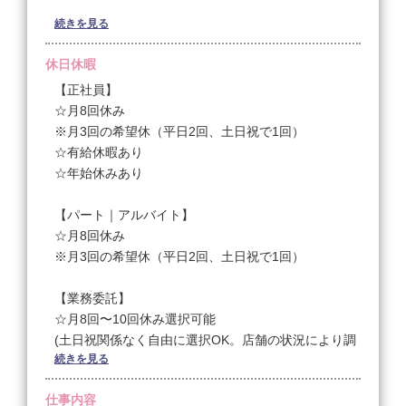
▼デビュー後は（技術が習得できない場合は研修期間
延長）
続きを見る
【業務委託】
3ヶ月目～６ヶ月
10:00〜20:00
休日休暇
◆フルタイム勤務:22.25万円+交通費
◆早番遅番制勤務:21万円+交通費
【正社員】
７か月目以降～
☆月8回休み
◆フルタイム勤務:23.25万円+歩合+交通費
※月3回の希望休（平日2回、土日祝で1回）
◆早番遅番制勤務:22.5千円+歩合+交通費
☆有給休暇あり
＜試用期間あり＞ 1ヶ月 〜 2ヶ月 / 月給 250,000円 〜
☆年始休みあり
400,000円
【パート｜アルバイト】
【経験者パート・アルバイト】
☆月8回休み
◎最低保証時給3ヶ月1,300円
※月3回の希望休（平日2回、土日祝で1回）
・売上45万円以上 45％
・売上50万円以上 46％
【業務委託】
・売上60万円以上 47％
☆月8回〜10回休み選択可能
(土日祝関係なく自由に選択OK。店舗の状況により調
◎土日固定休み（月〜金・祝日は出勤）10時〜20時
続きを見る
整必須)
勤務
最低保障給 6ヶ月間 23万円
仕事内容