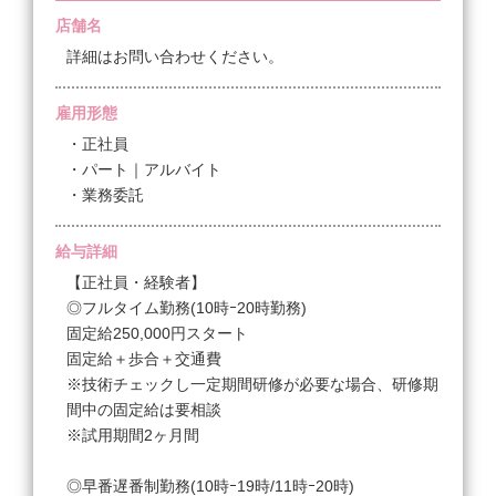
店舗名
詳細はお問い合わせください。
雇用形態
・正社員
・パート｜アルバイト
・業務委託
給与詳細
【正社員・経験者】
◎フルタイム勤務(10時ｰ20時勤務)
固定給250,000円スタート
固定給＋歩合＋交通費
※技術チェックし一定期間研修が必要な場合、研修期
間中の固定給は要相談
※試用期間2ヶ月間
◎早番遅番制勤務(10時ｰ19時/11時ｰ20時)