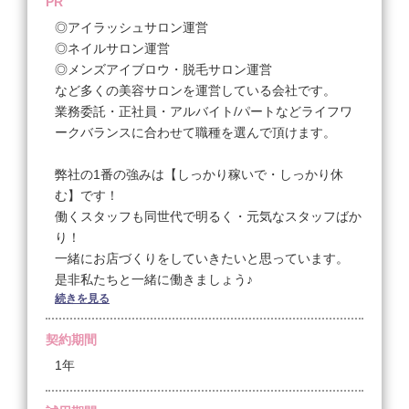
PR
◆完全歩合 25万円〜45万円
・売上45万円以上 50％
◎アイラッシュサロン運営
・売上50万円以上 51％
◎ネイルサロン運営
・売上60万円以上 52％
◎メンズアイブロウ・脱毛サロン運営
など多くの美容サロンを運営している会社です。
業務委託・正社員・アルバイト/パートなどライフワ
ークバランスに合わせて職種を選んで頂けます。
弊社の1番の強みは【しっかり稼いで・しっかり休
む】です！
働くスタッフも同世代で明るく・元気なスタッフばか
り！
一緒にお店づくりをしていきたいと思っています。
是非私たちと一緒に働きましょう♪
続きを見る
募集要項サマリーはこちら！
契約期間
1年