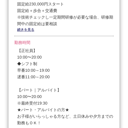
固定給230,000円スタート
固定給＋歩合＋交通費
※技術チェックし一定期間研修が必要な場合、研修期
間中の固定給は要相談
続きを見る
※試用期間2ヶ月間
勤務時間
◎土日固定休み（月〜金・祝日は出勤）
10時〜20時勤務
【正社員】
240,000円+歩合+交通費
10:00〜20:00
※技術チェックし一定期間研修が必要な場合、研修期
◆シフト制
間中の固定給は要相談
早番10:00～19:00
※試用期間2ヶ月間
遅番11:00～20:00
【正社員・未経験者】
【パート｜アルバイト】
※研修期間 約１ヶ月～２ヶ月
10:00〜20:00
◆フルタイム勤務(10時ｰ20時)…21.75万円+交通費
※最終受付19:30
◆早番遅番制勤務(10時-19時/11時-20時)…20万円+交
★パート・アルバイトの方★
通費
お子様がいらっしゃる方など、土日休みや夕方までの
勤務もＯＫ！