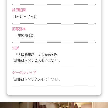
している方)
在籍スタッフは20～30代が中心！
少人数のアットホームな環境で、意見が言いやすく、
試用期間
☆未経験者フルタイム
協力し合いながら成長できる職場です♪
1ヶ月 〜 2ヶ月
研修中 時給1,200円
▼デビュー後
【キャリアも安心】
応募資格
1ヶ月目 230,000円
給与体系が明確で、基本給＋手当（技術・勤続・売
2ヶ月目 240,000円
・美容師免許
上・役職など）でしっかり還元！
3ヶ月目 250,000円
個人ノルマもなし！頑張りをきちんと評価する仕組み
4ヶ月目 260,000円
があります。
住所
5ヶ月目 270,000円
「大阪梅田駅」より徒歩3分
6〜10ヶ月目 280,000円
【企業について】
詳細はお問い合わせください。
10ヶ月目以降は完全歩合(最低保証給3ヶ月間250,000
私たちは全国に25店舗以上の美容系サロンを展開する
円)
会社。
グーグルマップ
↓
安定した経営基盤があるから、長く安心して働ける環
詳細はお問い合わせください。
【月額報酬】
境です。
・売上45万円以上 50％
結婚・出産・育児を経て復帰するスタッフも多数！
・売上50万円以上 51％
・売上60万円以上 52％
・売上80万円以上 53％（デビュー以降2年在籍経過
している方)