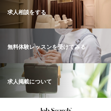
10ヶ月後、歩合になるタイミングで
求人相談をする
お休み8回〜10回、希望休自由制度も開始(^^)
＜試用期間あり＞ 1ヶ月 〜 2ヶ月 / 完全歩合 300,000
円 〜 450,000円
無料体験レッスンを受けてみる
求人掲載について