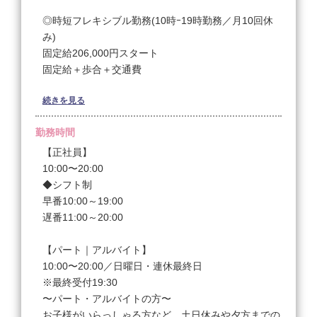
◎時短フレキシブル勤務(10時ｰ19時勤務／月10回休
み)
固定給206,000円スタート
固定給＋歩合＋交通費
続きを見る
◎土日固定休み勤務（10時〜20時勤務／月〜金・祝
日は出勤）
勤務時間
固定給245,000円スタート
固定給+歩合+交通費
【正社員】
10:00〜20:00
☆未経験者
◆シフト制
【研修期間中】
早番10:00～19:00
※研修期間 約１ヶ月～最大２ヶ月
遅番11:00～20:00
※研修期間中は9時30分ー18時30分勤務
◆フルタイム勤務…200,000円+交通費
【パート｜アルバイト】
◆フレキシブル勤務…200,000円+交通費
10:00〜20:00／日曜日・連休最終日
◆時短フレキシブル勤務…200,000円+交通費
※最終受付19:30
〜パート・アルバイトの方〜
【デビュー後】（技術が習得できない場合は研修期間
お子様がいらっしゃる方など、土日休みや夕方までの