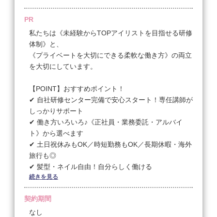
PR
▼デビュー12ヶ月以降は完全歩合給45％～47％
・売上45万以上 45％
私たちは《未経験からTOPアイリストを目指せる研修
・売上50万以上 46％
体制》と、
・売上60万以上 47％
《プライベートを大切にできる柔軟な働き方》の両立
を大切にしています。
【業務委託】
◆完全歩合 30万円〜45万円
【POINT】おすすめポイント！
✔ 自社研修センター完備で安心スタート！専任講師が
☆経験者フルタイム
しっかりサポート
安心の最低保証給制度（3ヶ月間）
✔ 働き方いろいろ♪《正社員・業務委託・アルバイ
月8回休み希望の方：300,000円
ト》から選べます
月10回休み希望の方：280,000円
✔ 土日祝休みもOK／時短勤務もOK／長期休暇・海外
旅行も◎
【月額報酬】
✔ 髪型・ネイル自由！自分らしく働ける
・売上45万円以上 50％
続きを見る
✔ 産休・育休制度ありでライフイベントにも柔軟対応
・売上50万円以上 51％
✔ お誕生日休暇など福利厚生も充実♪
契約期間
・売上60万円以上 52％
・売上80万円以上 53％（デビュー以降2年在籍経過
【スタッフについて】
なし