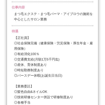
◆時給 1,200円〜1,500円
◆シフト制
仕事内容
☆経験者
【業務委託】
まつ毛エクステ・まつ毛パーマ・アイブロウの施術を
◎最低保証時給3ヶ月1,300円
◆委託フルタイム
中心としたサロン業務
・売上45万円以上 45％
月最大10回休み選択可能
・売上50万円以上 46％
(土日祝関係なく自由に選択OK。店舗の状況により調
待遇
・売上60万円以上 47％
整必須)
【正社員】
◎社会保険完備（健康保険・労災保険・厚生年金・雇
◎土日固定休み（月〜金・祝日は出勤）10時〜20時
◆委託パートタイム
用保険）
勤務
月最大10回休み選択可能
◎有給消化100％
最低保障給 6ヶ月間 23万円
（希望休み最大5回）
◎交通費支給(月額1万5千円迄)
・売上30万以上 ４２％
◎産休、育休制度あり
・売上45万以上 ４５％
◎時短勤務制度あり
・売上50万以上 ４６％
◎バースデー休暇(お誕生日当日)
・売上60万以上 ４７％
【業務委託】
☆未経験者フルタイム
◎髪色自由&ネイルOK
※研修期間 時給1,200円
◎技術研修センター併設で研修制度あり
■※デビュー1ヶ月目～6ヶ月まで時給1,200円
◎各種手当
（働くエリアによって異なる場合有）