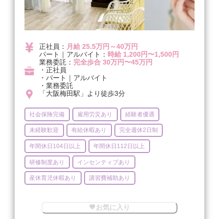
正社員：
月給 25.5万円～40万円
パート｜アルバイト：
時給 1,200円〜1,500円
業務委託：
完全歩合 30万円〜45万円
・正社員
・パート｜アルバイト
・業務委託
「大阪梅田駅」より徒歩3分
社会保険完備
雇用労災あり
経験者優遇
未経験歓迎
有給休暇あり
完全週休2日制
年間休日104日以上
年間休日112日以上
研修制度あり
インセンティブあり
産休育児休暇あり
講習費補助あり
お気に入り