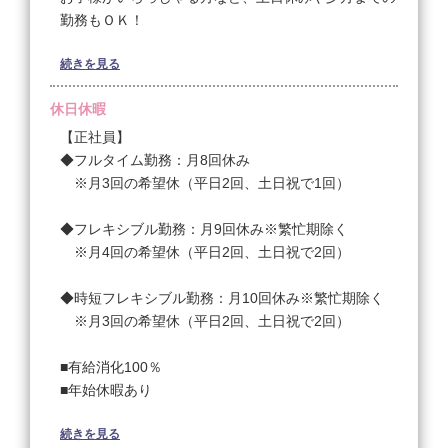
延長）
勤務もＯＫ！
3ヶ月目～
◆フルタイム勤務(10時ｰ20時)：239,000円+交通費
続きを見る
【業務委託】
◆フレキシブル勤務(10時-20時)：234,000円+交通費
10:00〜20:00
休日休暇
◆時短フレキシブル勤務(10-19時)：192,000円＋交通
10時－20時（月～土曜日／日曜日は18時まで）
費
【正社員】
◆フルタイム勤務：月8回休み
全メニュー技術習得後～
※月3回の希望休（平日2回、土日祝で1回）
◆フルタイム勤務(10時ｰ20時)：250,000円+歩合+交
通費
◆フレキシブル勤務：月9回休み※繁忙期除く
◆フレキシブル勤務(10時-20時)：244,000円+歩合
※月4回の希望休（平日2回、土日祝で2回）
+交通費
◆時短フレキシブル勤務(10-19時)：201,000円+歩合
◆時短フレキシブル勤務：月10回休み※繁忙期除く
+交通費
※月3回の希望休（平日2回、土日祝で2回）
＜試用期間あり＞ 1ヶ月 〜 2ヶ月 / 月給 247,500円 〜
■有給消化100％
400,000円
■年始休暇あり
【パート｜アルバイト】
続きを見る
【パート｜アルバイト】