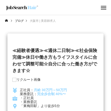
ブログ
大阪市 | 美容師求人
≪経験者優遇≫≪週休二日制≫≪社会保険
完備≫休日や働き方もライフスタイルに合
わせて調整可能☆自分に合った働き方がで
きます☆
正社員：
月給 30万円～50万円
業務委託：
完全歩合制 40%〜
・正社員
・業務委託
「東梅田駅」より徒歩5分