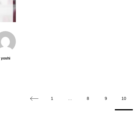
yoshi
1
…
8
9
10