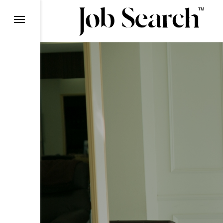
理由
ら
ン
て
ー