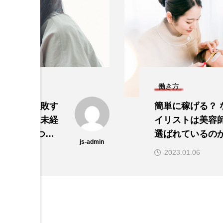
働き方
す
簡単に稼げる？ なぜア
経
イリストは美容師よりも
選ばれているのか！
js-admin
2023.01.06