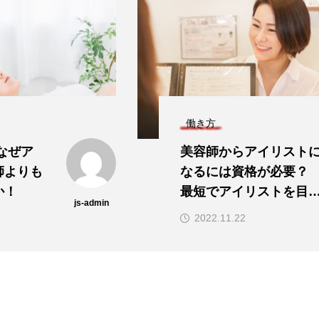
働き方
美容師からアイリストに
なるには資格が必要？
最短でアイリストを目指
js-admin
js-admin
す方法
2022.11.22