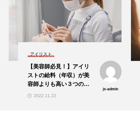
アイリスト
【美容師必見！】アイリ
ストの給料（年収）が美
容師よりも高い３つの理
js-admin
由とは？
2022.11.22