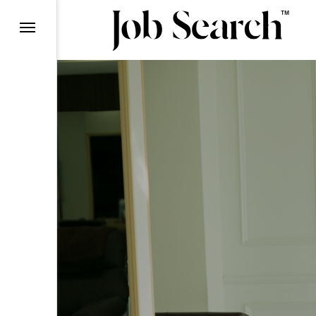
理由
ら
ン
て
ー