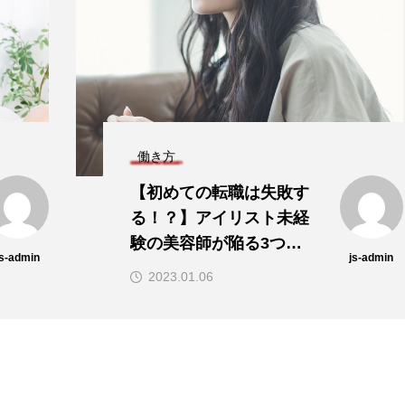
働き方
【初めての転職は失敗す
る！？】アイリスト未経
験の美容師が陥る3つの
js-admin
js-admin
罠。
2023.01.06