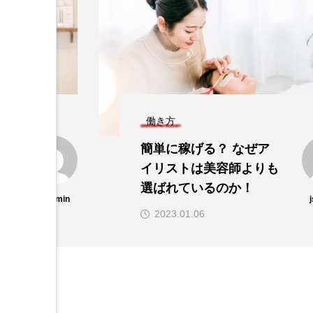
働き方
に
簡単に稼げる？ なぜア
イリストは美容師よりも
指
選ばれているのか！
js-admin
2023.01.06