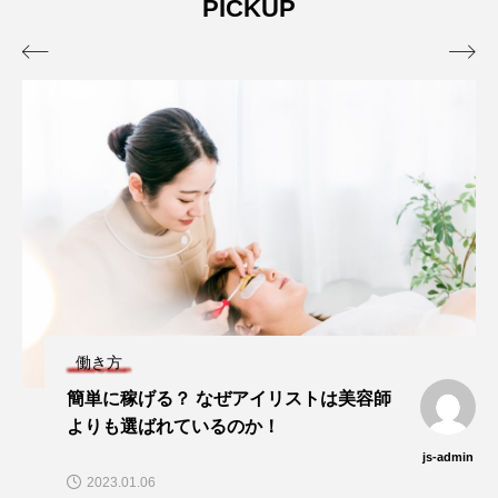
PICKUP


働き方
簡単に稼げる？ なぜアイリストは美容師
よりも選ばれているのか！
js-admin
2023.01.06