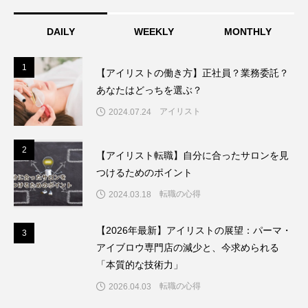
DAILY
WEEKLY
MONTHLY
1
1
【アイリストの働き方】正社員？業務委託？
あなたはどっちを選ぶ？
アイリスト
2024.07.24
2
2
【アイリスト転職】自分に合ったサロンを見
つけるためのポイント
転職の心得
2024.03.18
【2026年最新】アイリストの展望：パーマ・
3
3
アイブロウ専門店の減少と、今求められる
「本質的な技術力」
転職の心得
2026.04.03