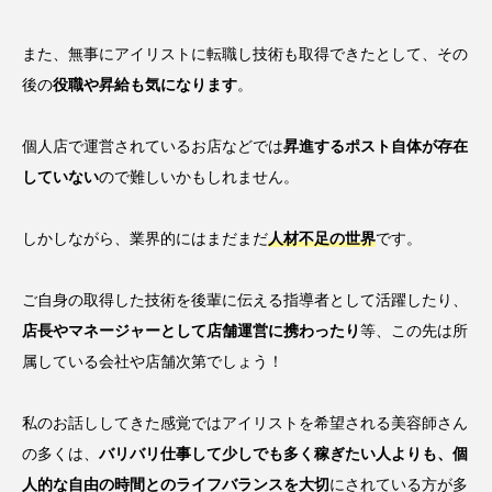
また、無事にアイリストに転職し技術も取得できたとして、その
後の
役職や昇給も気になります
。
個人店で運営されているお店などでは
昇進するポスト自体が存在
していない
ので難しいかもしれません。
しかしながら、業界的にはまだまだ
人材不足の世界
です。
ご自身の取得した技術を後輩に伝える指導者として活躍したり、
店長やマネージャーとして店舗運営に携わったり
等、この先は所
属している会社や店舗次第でしょう！
私のお話ししてきた感覚ではアイリストを希望される美容師さん
の多くは、
バリバリ仕事して少しでも多く稼ぎたい人よりも、個
人的な自由の時間とのライフバランスを大切
にされている方が多