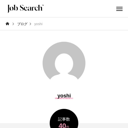
ブログ
yoshi
yoshi
記事数
40
件