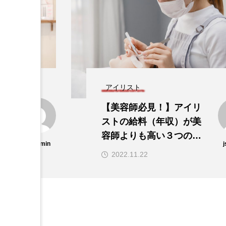
働き方
リ
【初めての転職は失敗す
美
る！？】アイリスト未経
理
験の美容師が陥る3つの
js-admin
罠。
2023.01.06