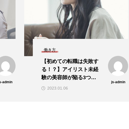
働き方
簡単に稼げる？ なぜア
イリストは美容師よりも
選ばれているのか！
js-admin
js-admin
2023.01.06