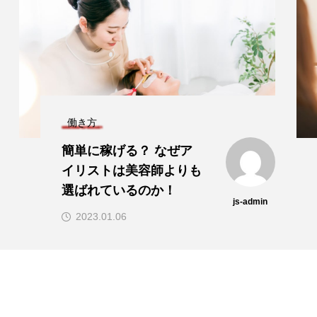
働き方
美容師からアイリストに
なるには資格が必要？
最短でアイリストを目指
js-admin
す方法
2022.11.22