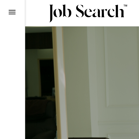
理由
ら
ン
て
ー